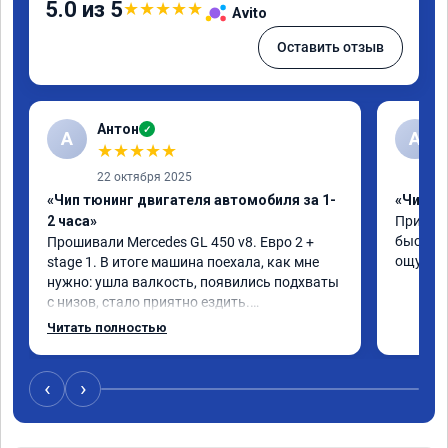
5.0 из 5
★
★
★
★
★
Avito
Оставить отзыв
Антон
✓
А
A
★
★
★
★
★
22 октября 2025
«Чип тюнинг двигателя автомобиля за 1-
«Чип тю
2 часа»
Приняли
быстро!
Прошивали Mercedes GL 450 v8. Евро 2 + 
ощутима
stage 1. В итоге машина поехала, как мне 
нужно: ушла валкость, появились подхваты 
с низов, стало приятно ездить.

Одни из лучших трат, в авто! 🔥
Читать полностью
‹
›