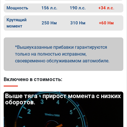
Мощность
156 л.с.
190 л.с.
+34 л.с.
Крутящий
250 Нм
310 Нм
+60 Нм
момент
Вышеуказанные прибавки гарантируются
только на полностью исправном,
своевременно обслуживаемом автомобиле.
Включено в стоимость:
Выше тяга - прирост момента с низких
оборотов.