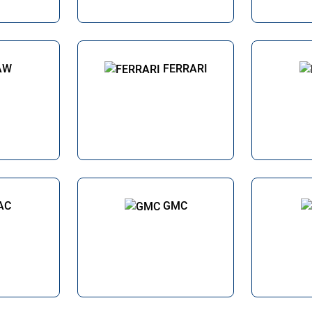
AW
FERRARI
AC
GMC