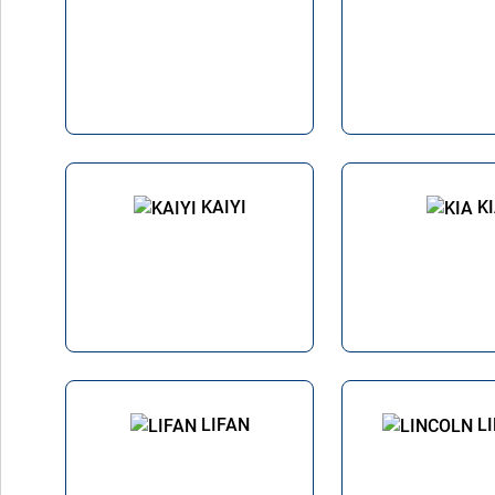
KAIYI
K
LIFAN
L