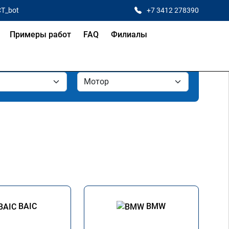
CT_bot
+7 3412 278390
Примеры работ
FAQ
Филиалы
BAIC
BMW