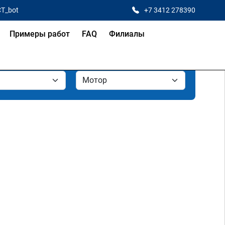
CT_bot
+7 3412 278390
Примеры работ
FAQ
Филиалы