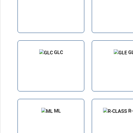
GLC
G
ML
R