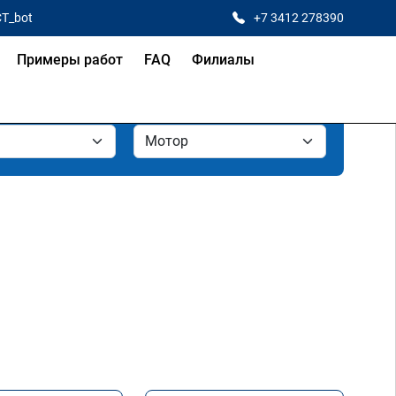
CT_bot
+7 3412 278390
Примеры работ
FAQ
Филиалы