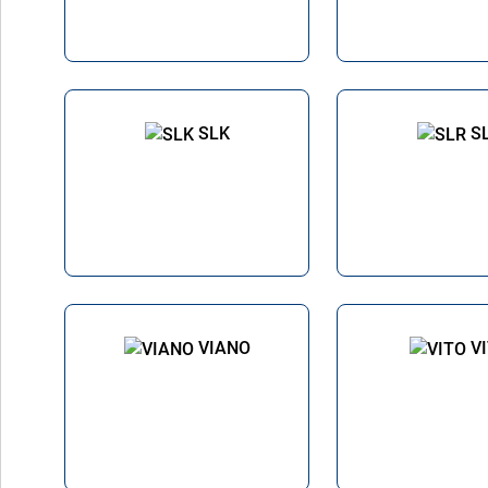
SLK
S
VIANO
V