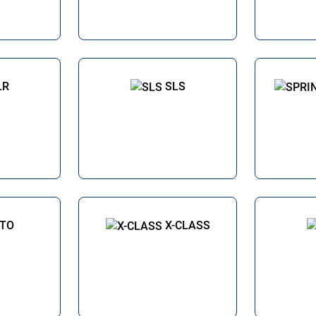
LR
SLS
ITO
X-CLASS