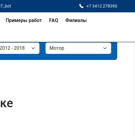
CT_bot
+7 3412 278390
Примеры работ
FAQ
Филиалы
ске