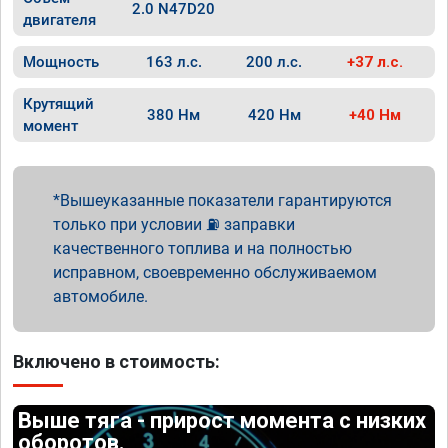
2.0 N47D20
двигателя
Мощность
163 л.с.
200 л.с.
+37 л.с.
Крутящий
380 Нм
420 Нм
+40 Нм
момент
Вышеуказанные показатели гарантируются
только при условии ⛽ заправки
качественного топлива и на полностью
исправном, своевременно обслуживаемом
автомобиле.
Включено в стоимость:
Выше тяга - прирост момента с низких
оборотов.