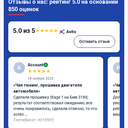
Отзывы о нас: рейтинг 5.0 на основании
850 оценок
5.0 из 5
★
★
★
★
★
Avito
Оставить отзыв
Account
✓
A
И
★
★
★
★
★
18 ноября 2025
«Чип тюнинг, прошивка двигателя
«Чип т
автомобиля»
автомо
Сделали прошивку Stage 1 на Бмв 318d, 
Делали 
результат соответствовал ожиданию, все 
увеличе
очень понравилось, сделали отлично, то что 
ребята 
хотел.

машина 
Сертификат: A010902