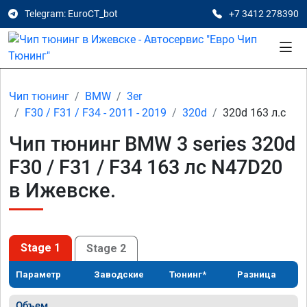
Telegram: EuroCT_bot
+7 3412 278390
Чип тюнинг
BMW
3er
F30 / F31 / F34 - 2011 - 2019
320d
320d 163 л.с
Чип тюнинг BMW 3 series 320d
F30 / F31 / F34 163 лс N47D20
в Ижевске.
Stage 1
Stage 2
Параметр
Заводские
Тюнинг*
Разница
Объем