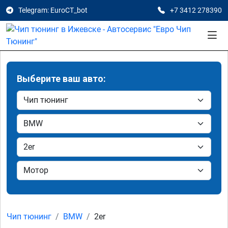
Telegram: EuroCT_bot
+7 3412 278390
Выберите ваш авто:
Чип тюнинг
BMW
2er