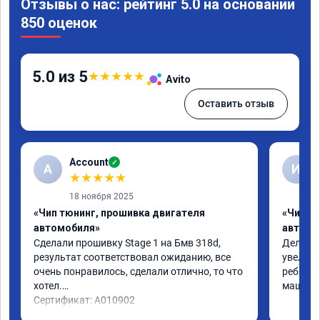
Отзывы о нас: рейтинг 5.0 на основании
850 оценок
5.0 из 5
★
★
★
★
★
Avito
Оставить отзыв
Account
✓
A
И
★
★
★
★
★
18 ноября 2025
«Чип тюнинг, прошивка двигателя
«Чип т
автомобиля»
автомо
Сделали прошивку Stage 1 на Бмв 318d, 
Делали 
результат соответствовал ожиданию, все 
увеличе
очень понравилось, сделали отлично, то что 
ребята 
хотел.

машина 
Сертификат: A010902