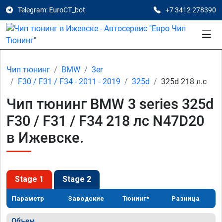
Telegram: EuroCT_bot
+7 3412 278390
Чип тюнинг
BMW
3er
F30 / F31 / F34 - 2011 - 2019
325d
325d 218 л.с
Чип тюнинг BMW 3 series 325d
F30 / F31 / F34 218 лс N47D20
в Ижевске.
Stage 1
Stage 2
Параметр
Заводские
Тюнинг*
Разница
Объем