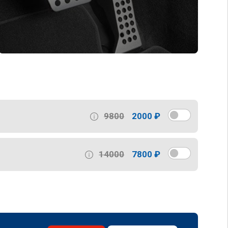
9800
2000 ₽
14000
7800 ₽