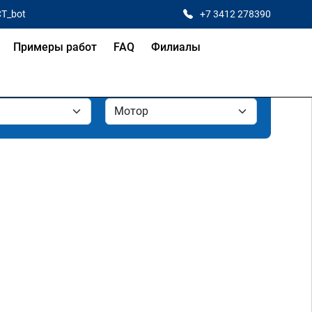
CT_bot
+7 3412 278390
Примеры работ
FAQ
Филиалы