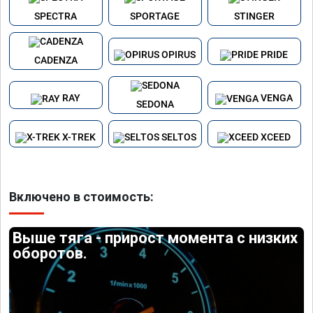
SPECTRA
SPORTAGE
STINGER
OPIRUS
PRIDE
CADENZA
RAY
VENGA
SEDONA
X-TREK
SELTOS
XCEED
Включено в стоимость:
Выше тяга - прирост момента с низких
оборотов.