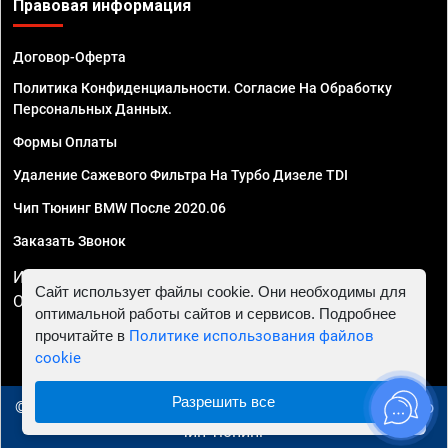
Правовая информация
Договор-Оферта
Политика Конфиденциальности. Согласие На Обработку
Персональных Данных.
Формы Оплаты
Удаление Сажевого Фильтра На Турбо Дизеле TDI
Чип Тюнинг BMW После 2020.06
Заказать Звонок
ИП Смирнов Георгий Павлович. ИНН 781302555843,
Сайт использует файлы cookie. Они необходимы для
ОГРНИП 324470400032610
оптимальной работы сайтов и сервисов. Подробнее
прочитайте в
Политике использования файлов
cookie
Разрешить все
© 2010 - 2026 Чип тюнинг в Ижевске - Автосервис "Евро
Чип Тюнинг"