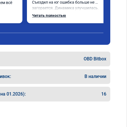
Съездил на юг ошибка больше не 
ем всё 
загорается. Динамика улучшилась. 
Советую данный сервис. Ещё раз 
Читать полностью
СПАСИБО!
OBD Bitbox
ивок:
В наличии
на 01.2026):
16