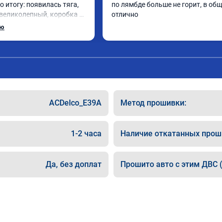
о итогу: появилась тяга, 
по лямбде больше не горит, в общ
 великолепный, коробка 
отлично
лавнее. На трассе 
ью
ет передачу и легко 
до 5000 при ускорении. 
как слон ))) 
панию!

та: А011870 от 
ACDelco_E39A
Метод прошивки:
1-2 часа
Наличие откатанных прош
Да, без доплат
Прошито авто с этим ДВС (