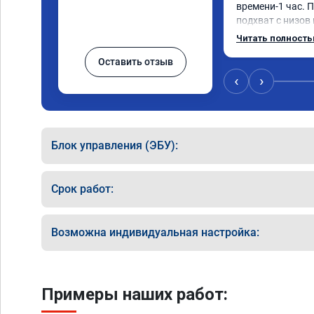
времени-1 час. П
подхват с низов
стала работать п
Читать полност
быстрее скидыва
Оставить отзыв
держит обороты 
Вообщем доволен 
‹
›
Рекомендую ком
Номер сертифика
06.01.2026
Блок управления (ЭБУ):
Срок работ:
Возможна индивидуальная настройка:
Примеры наших работ: