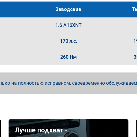
Заводские
Т
1.6 A16XNT
170 л.с.
1
260 Нм
3
лько на полностью исправном, своевременно обслуживае
Лучше подхват -