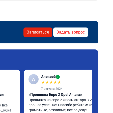
Записаться
Задать вопрос
Алексей
✓
А
★
★
★
★
★
7 августа 2024
еля
«Прошивка Евро 2 Opel Antara»
Прошивка на евро 2 Опель Антара 3.2 
прошла успешно! Спасибо ребятам! Очень 
 всё 
грамотные, вежливые, все по делу! 
ошибка 