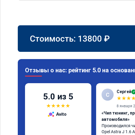
Стоимость:
13800
₽
Отзывы о нас: рейтинг 5.0 на основан
Сергей
✓
С
5.0 из 5
★
★
★
★
★
★
★
★
8 января 
«Чип тюнинг, п
Avito
автомобиля»
Производился чи
Opel Astra J 1.6 