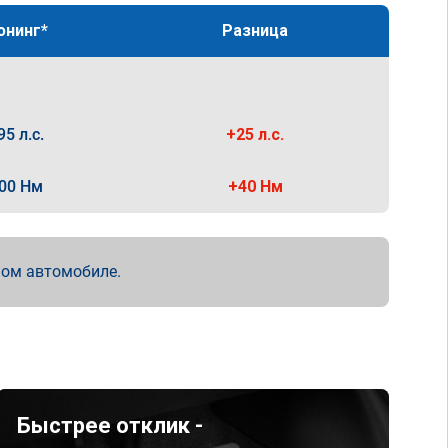
юнинг*
Разница
95 л.с.
+25 л.с.
00 Нм
+40 Нм
мом автомобиле.
Быстрее отклик -