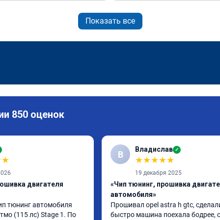
Показать все
ии 850 оценок
Владислав
✓
В
★
★
★
★
★
★
★
2026
19 декабря 2025
рошивка двигателя
«Чип тюнинг, прошивка двигат
автомобиля»
п тюнинг автомобиля 
Прошивал opel astra h gtc, сделали
Атмо (115 лс) Stage 1. По 
быстро машина поехала бодрее, 