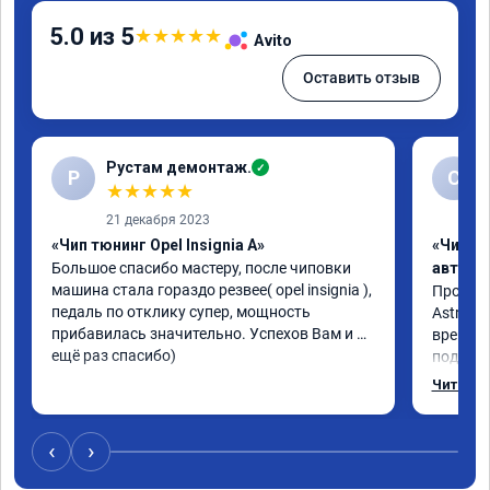
5.0 из 5
★
★
★
★
★
Avito
Оставить отзыв
Рустам демонтаж.
✓
Р
С
★
★
★
★
★
21 декабря 2023
«Чип тюнинг Opel Insignia A»
«Чип т
Большое спасибо мастеру, после чиповки 
автомо
машина стала гораздо резвее( opel insignia ), 
Произво
педаль по отклику супер, мощность 
Astra J 
прибавилась значительно. Успехов Вам и 
времени-
ещё раз спасибо)
подхват
стала р
Читать 
скидыва
обороты
доволен
‹
›
компани