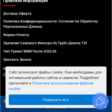
Правовая информация
Договор-Оферта
Политика Конфиденциальности. Согласие На Обработку
Персональных Данных.
Формы Оплаты
Удаление Сажевого Фильтра На Турбо Дизеле TDI
Чип Тюнинг BMW После 2020.06
Заказать Звонок
ИП Смирнов Георгий Павлович. ИНН 781302555843,
Сайт использует файлы cookie. Они необходимы для
ОГРНИП 324470400032610
оптимальной работы сайтов и сервисов. Подробнее
прочитайте в
Политике использования файлов
cookie
Разрешить все
© 2010 - 2026 Чип тюнинг в Ижевске - Автосервис "Евро
Чип Тюнинг"