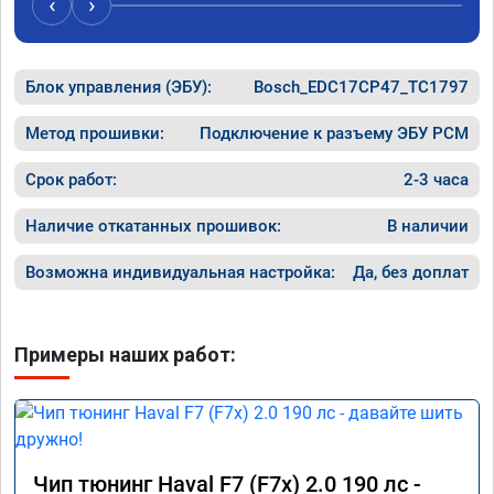
‹
›
компани
Номер с
Блок управления (ЭБУ):
Bosch_EDC17CP47_TC1797
Метод прошивки:
Подключение к разъему ЭБУ PCM
Срок работ:
2-3 часа
Наличие откатанных прошивок:
В наличии
Возможна индивидуальная настройка:
Да, без доплат
Примеры наших работ:
Чип тюнинг Haval F7 (F7x) 2.0 190 лс -