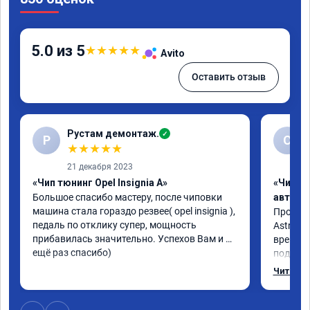
5.0 из 5
★
★
★
★
★
Avito
Оставить отзыв
Рустам демонтаж.
✓
Р
С
★
★
★
★
★
21 декабря 2023
«Чип тюнинг Opel Insignia A»
«Чип т
Большое спасибо мастеру, после чиповки 
автомо
машина стала гораздо резвее( opel insignia ), 
Произво
педаль по отклику супер, мощность 
Astra J 
прибавилась значительно. Успехов Вам и 
времени-
ещё раз спасибо)
подхват
стала р
Читать 
скидыва
обороты
доволен