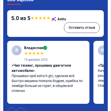
5.0 из 5
★
★
★
★
★
Avito
Оставить отзыв
Владислав
✓
В
И
★
★
★
★
★
19 декабря 2025
«Чип тюнинг, прошивка двигателя
«Прошив
автомобиля»
Качеств
решили 
Прошивал opel astra h gtc, сделали всё 
лямбде.

быстро машина поехала бодрее, ошибка по 
Спасибо
лямбде больше не горит, в общем всё 
отлично