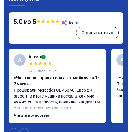
5.0 из 5
★
★
★
★
★
Avito
Оставить отзыв
Антон
✓
А
A
★
★
★
★
★
22 октября 2025
«Чип тюнинг двигателя автомобиля за 1-
«Чип тю
2 часа»
Приняли
быстро!
Прошивали Mercedes GL 450 v8. Евро 2 + 
ощутима
stage 1. В итоге машина поехала, как мне 
нужно: ушла валкость, появились подхваты 
с низов, стало приятно ездить.

Одни из лучших трат, в авто! 🔥
Читать полностью