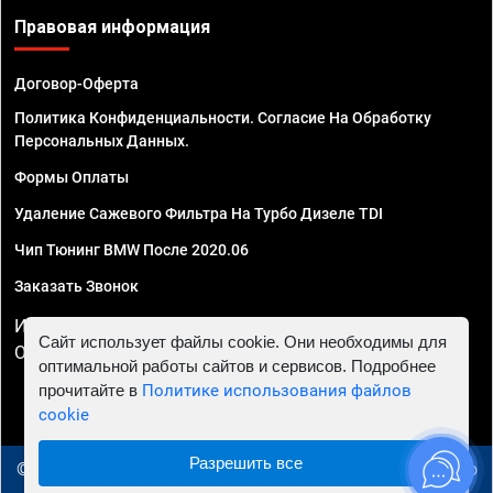
Правовая информация
Договор-Оферта
Политика Конфиденциальности. Согласие На Обработку
Персональных Данных.
Формы Оплаты
Удаление Сажевого Фильтра На Турбо Дизеле TDI
Чип Тюнинг BMW После 2020.06
Заказать Звонок
ИП Смирнов Георгий Павлович. ИНН 781302555843,
Сайт использует файлы cookie. Они необходимы для
ОГРНИП 324470400032610
оптимальной работы сайтов и сервисов. Подробнее
прочитайте в
Политике использования файлов
cookie
Разрешить все
© 2010 - 2026 Чип тюнинг в Ижевске - Автосервис "Евро