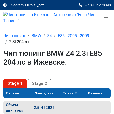
Telegram: EuroCT_bot
+7 3412 278390
Чип тюнинг
BMW
Z4
E85 - 2005 - 2009
2.3i 204 л.с
Чип тюнинг BMW Z4 2.3i E85
204 лс в Ижевске.
Stage 1
Stage 2
Параметр
Заводские
Тюнинг*
Разница
Объем
2.5 N52B25
двигателя