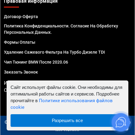
Правовая информация
Договор-Оферта
Политика Конфиденциальности. Согласие На Обработку
Персональных Данных.
Формы Оплаты
Удаление Сажевого Фильтра На Турбо Дизеле TDI
Чип Тюнинг BMW После 2020.06
Заказать Звонок
ИП Смирнов Георгий Павлович. ИНН 781302555843,
Сайт использует файлы cookie. Они необходимы для
ОГРНИП 324470400032610
оптимальной работы сайтов и сервисов. Подробнее
прочитайте в
Политике использования файлов
cookie
Разрешить все
© 2010 - 2026 Чип тюнинг в Ижевске - Автосервис "Евро
Чип Тюнинг"