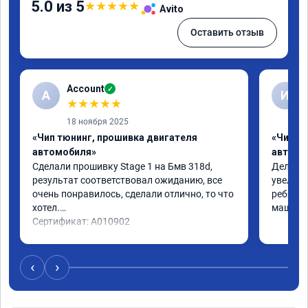
5.0 из 5
★
★
★
★
★
Avito
Оставить отзыв
Account
✓
A
И
★
★
★
★
★
18 ноября 2025
«Чип тюнинг, прошивка двигателя
«Чип т
автомобиля»
автомо
Сделали прошивку Stage 1 на Бмв 318d, 
Делали 
результат соответствовал ожиданию, все 
увеличе
очень понравилось, сделали отлично, то что 
ребята 
хотел.

машина 
Сертификат: A010902
‹
›