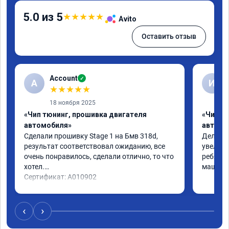
5.0 из 5
★
★
★
★
★
Avito
Оставить отзыв
Account
✓
A
И
★
★
★
★
★
18 ноября 2025
«Чип тюнинг, прошивка двигателя
«Чип т
автомобиля»
автомо
Сделали прошивку Stage 1 на Бмв 318d, 
Делали 
результат соответствовал ожиданию, все 
увеличе
очень понравилось, сделали отлично, то что 
ребята 
хотел.

машина 
Сертификат: A010902
‹
›