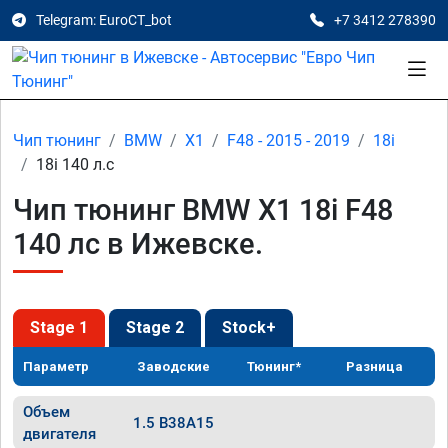
Telegram: EuroCT_bot
+7 3412 278390
Чип тюнинг
BMW
X1
F48 - 2015 - 2019
18i
18i 140 л.с
Чип тюнинг BMW X1 18i F48
140 лс в Ижевске.
Stage 1
Stage 2
Stock+
Параметр
Заводские
Тюнинг*
Разница
Объем
1.5 B38A15
двигателя