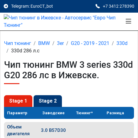
Telegram: EuroCT_bot
+7 3412 278390
Чип тюнинг
BMW
3er
G20 - 2019 - 2021
330d
330d 286 л.с
Чип тюнинг BMW 3 series 330d
G20 286 лс в Ижевске.
Stage 1
Stage 2
Параметр
Заводские
Тюнинг*
Разница
Объем
3.0 B57D30
двигателя