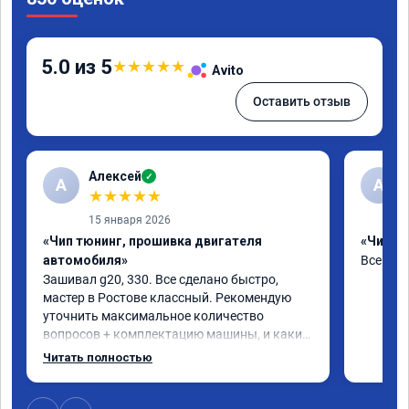
5.0 из 5
★
★
★
★
★
Avito
Оставить отзыв
Алексей
✓
А
А
★
★
★
★
★
15 января 2026
«Чип тюнинг, прошивка двигателя
«Чип тю
автомобиля»
Все отл
Зашивал g20, 330. Все сделано быстро, 
мастер в Ростове классный. Рекомендую 
уточнить максимальное количество 
вопросов + комплектацию машины, и какие 
допы ставить(карты, ограничитель 
Читать полностью
отшивать и т.д.) чтобы процесс прошивки 
был быстрее. Однозначно рекомендую, 
машина ехать бодрее стала, особенно 100-