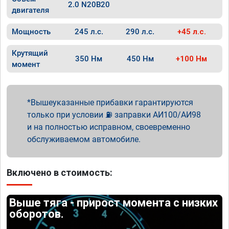
2.0 N20B20
двигателя
Мощность
245 л.с.
290 л.с.
+45 л.с.
Крутящий
350 Нм
450 Нм
+100 Нм
момент
Вышеуказанные прибавки гарантируются
только при условии ⛽ заправки АИ100/АИ98
и на полностью исправном, своевременно
обслуживаемом автомобиле.
Включено в стоимость:
Выше тяга - прирост момента с низких
оборотов.