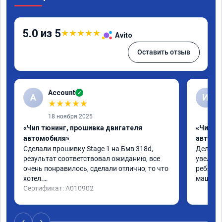
5.0 из 5
★
★
★
★
★
Avito
Оставить отзыв
Account
✓
A
И
★
★
★
★
★
18 ноября 2025
«Чип тюнинг, прошивка двигателя
«Чип т
автомобиля»
автомо
Сделали прошивку Stage 1 на Бмв 318d, 
Делали 
результат соответствовал ожиданию, все 
увеличе
очень понравилось, сделали отлично, то что 
ребята 
хотел.

машина 
Сертификат: A010902
‹
›