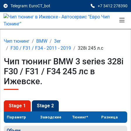
Telegram: EuroCT_bot
+7 3412 278390
Чип тюнинг
BMW
3er
F30 / F31 / F34 - 2011 - 2019
328i 245 л.с
Чип тюнинг BMW 3 series 328i
F30 / F31 / F34 245 лс в
Ижевске.
Stage 1
Stage 2
Параметр
Заводские
Тюнинг*
Разница
Объем