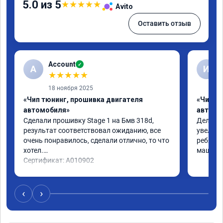
5.0 из 5
★
★
★
★
★
Avito
Оставить отзыв
Account
✓
A
И
★
★
★
★
★
18 ноября 2025
«Чип тюнинг, прошивка двигателя
«Чип т
автомобиля»
автомо
Сделали прошивку Stage 1 на Бмв 318d, 
Делали 
результат соответствовал ожиданию, все 
увеличе
очень понравилось, сделали отлично, то что 
ребята 
хотел.

машина 
Сертификат: A010902
‹
›