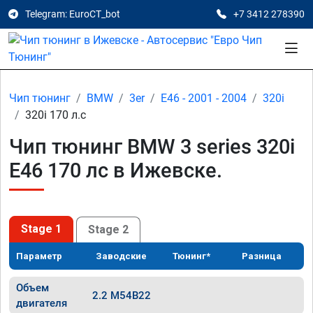
Telegram: EuroCT_bot
+7 3412 278390
Чип тюнинг
BMW
3er
E46 - 2001 - 2004
320i
320i 170 л.с
Чип тюнинг BMW 3 series 320i
E46 170 лс в Ижевске.
Stage 1
Stage 2
Параметр
Заводские
Тюнинг*
Разница
Объем
2.2 M54B22
двигателя