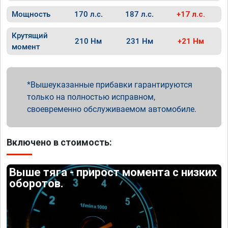
Мощность
170 л.с.
187 л.с.
+17 л.с.
Крутящий
210 Нм
231 Нм
+21 Нм
момент
Вышеуказанные прибавки гарантируются
только на полностью исправном,
своевременно обслуживаемом автомобиле.
Включено в стоимость:
Выше тяга - прирост момента с низких
оборотов.