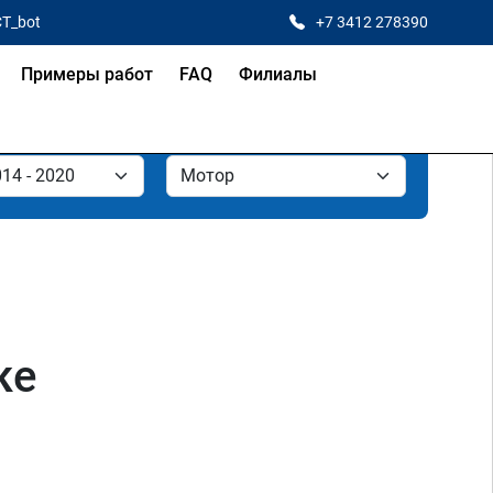
CT_bot
+7 3412 278390
Примеры работ
FAQ
Филиалы
ке