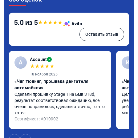
5.0 из 5
★
★
★
★
★
Avito
Оставить отзыв
Account
✓
A
И
★
★
★
★
★
18 ноября 2025
«Чип тюнинг, прошивка двигателя
«Чип т
автомобиля»
автомо
Сделали прошивку Stage 1 на Бмв 318d, 
Делали 
результат соответствовал ожиданию, все 
увеличе
очень понравилось, сделали отлично, то что 
ребята 
хотел.

машина 
Сертификат: A010902