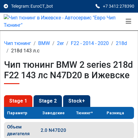
Telegram: EuroCT_bot
+7 3412 278390
Чип тюнинг
BMW
2er
F22 - 2014 - 2020
218d
218d 143 л.с
Чип тюнинг BMW 2 series 218d
F22 143 лс N47D20 в Ижевске
Stage 1
Stage 2
Stock+
Параметр
Заводские
Тюнинг*
Разница
Объем
2.0 N47D20
двигателя