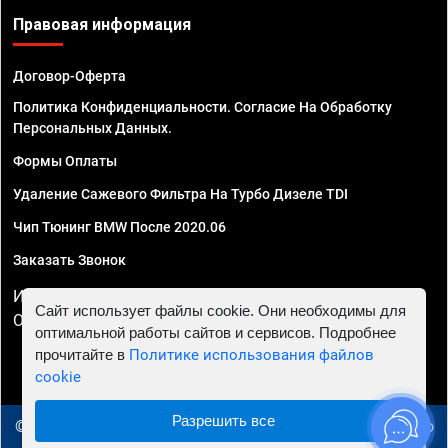
Правовая информация
Договор-Оферта
Политика Конфиденциальности. Согласие На Обработку
Персональных Данных.
Формы Оплаты
Удаление Сажевого Фильтра На Турбо Дизеле TDI
Чип Тюнинг BMW После 2020.06
Заказать Звонок
ИП Смирнов Георгий Павлович. ИНН 781302555843,
Сайт использует файлы cookie. Они необходимы для
ОГРНИП 324470400032610
оптимальной работы сайтов и сервисов. Подробнее
прочитайте в
Политике использования файлов
cookie
Разрешить все
© 2010 - 2026 Чип тюнинг в Ижевске - Автосервис "Евро