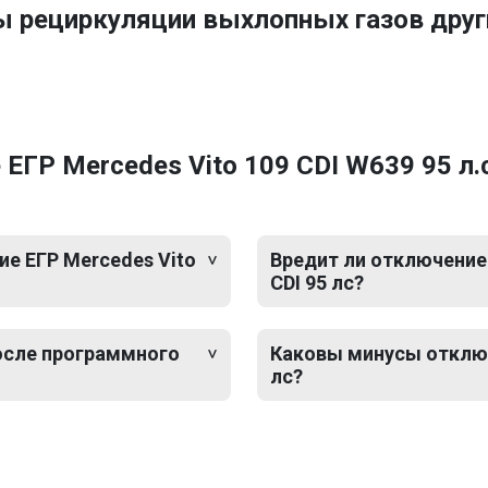
ы рециркуляции выхлопных газов дру
ГР Mercedes Vito 109 CDI W639 95 л.с
е ЕГР Mercedes Vito
Вредит ли отключение 
CDI 95 лс?
после программного
Каковы минусы отключе
лс?