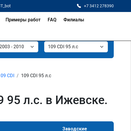
CT_bot
+7 3412 278390
Примеры работ
FAQ
Филиалы
109 CDI
109 CDI 95 л.с
 95 л.с. в Ижевске.
Заводские