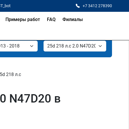
CT_bot
+7 3412 278390
Примеры работ
FAQ
Филиалы
5d 218 л.с
.0 N47D20 в