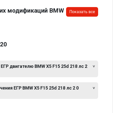
угих модификаций BMW
Показать все
D20
ЕГР двигателю BMW X5 F15 25d 218 лс 2
ния ЕГР BMW X5 F15 25d 218 лс 2 0