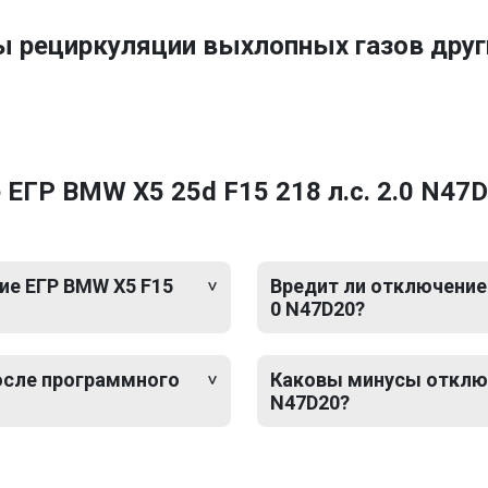
ы рециркуляции выхлопных газов др
ЕГР BMW X5 25d F15 218 л.с. 2.0 N47
ие ЕГР BMW X5 F15
Вредит ли отключение 
0 N47D20?
после программного
Каковы минусы отключе
N47D20?