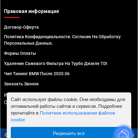
Правовая информация
Договор-Оферта
Политика Конфиденциальности. Согласие На Обработку
Персональных Данных.
Формы Оплаты
Удаление Сажевого Фильтра На Турбо Дизеле TDI
Чип Тюнинг BMW После 2020.06
Заказать Звонок
ИП Смирнов Георгий Павлович. ИНН 781302555843,
Сайт использует файлы cookie. Они необходимы для
ОГРНИП 324470400032610
оптимальной работы сайтов и сервисов. Подробнее
прочитайте в
Политике использования файлов
cookie
Разрешить все
© 2010 - 2026 Чип тюнинг в Ижевске - Автосервис "Евро