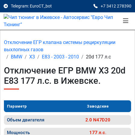
Telegram: EuroCT_bot
+7 3412 278390
Отключение ЕГР клапана системы рециркуляции
выхлопных газов
BMW
X3
E83 - 2003 - 2010
20d 177 л.с
Отключение ЕГР BMW X3 20d
E83 177 л.с. в Ижевске.
Параметр
Заводские
Объем двигателя
2.0 N47D20
Мощность
177 л.с.