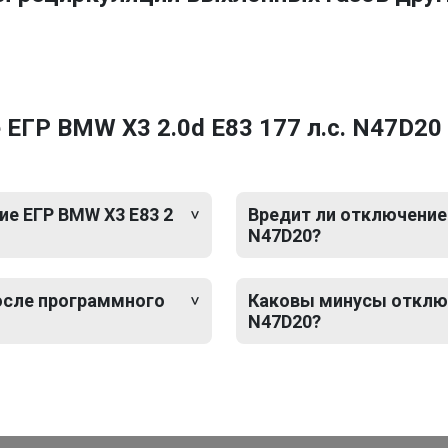
ЕГР BMW X3 2.0d E83 177 л.с. N47D20
е ЕГР BMW X3 E83 2
Вредит ли отключение 
N47D20?
после программного
Каковы минусы отключ
N47D20?