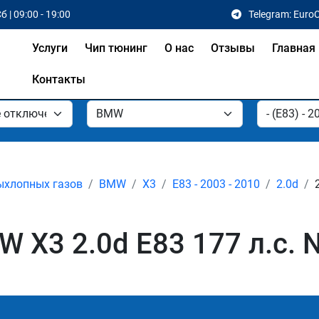
б | 09:00 - 19:00
Telegram: Euro
Услуги
Чип тюнинг
О нас
Отзывы
Главная
Контакты
ыхлопных газов
BMW
X3
E83 - 2003 - 2010
2.0d
 X3 2.0d E83 177 л.с. 