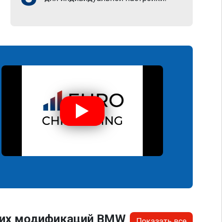
угих модификаций BMW
Показать все