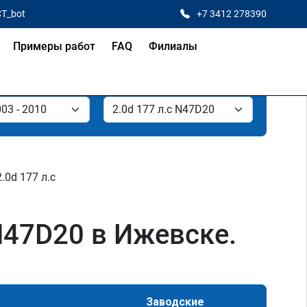
CT_bot
+7 3412 278390
Примеры работ
FAQ
Филиалы
2.0d 177 л.с
N47D20 в Ижевске.
Заводские