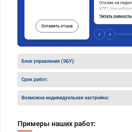
Отклик на педаль
КПП, при наборе 
солидный запас 
Читать полност
постарались на 
Оставить отзыв
‹
›
Блок управления (ЭБУ):
Срок работ:
Возможна индивидуальная настройка:
Примеры наших работ: