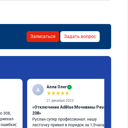
Записаться
Задать вопрос
Алла Олег
✓
А
★
★
★
★
★
21 декабря 2023
«Отключение AdBlue Мочевины Peugeot
 308, 
208»
риехал 
Руслан супер профессионал. нашу 
ошибки( 
ласточку привел в порядок за 1,5часа и 