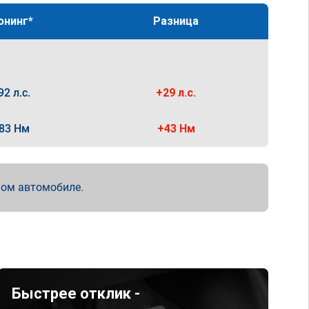
юнинг*
Разница
92 л.с.
+29 л.с.
83 Нм
+43 Нм
мом автомобиле.
Быстрее отклик -