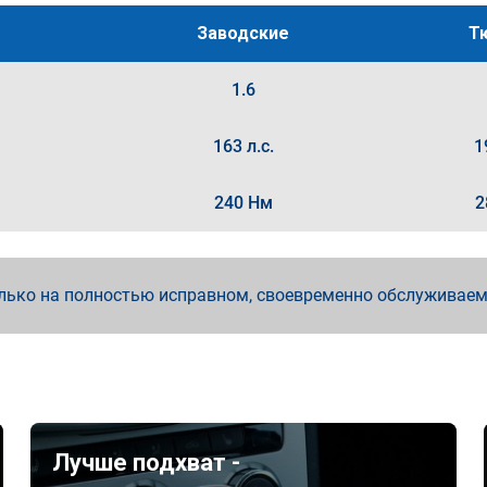
Заводские
Т
1.6
163 л.с.
1
240 Нм
2
лько на полностью исправном, своевременно обслуживае
Лучше подхват -