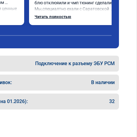
м 
блю отклюяили и чмп тюнинг сделали. 
 ценные 
Мы,специалтно ехали с Саратовской 
ически 
области до Самары и не зря. Но у них есть 
Читать полностью
я 
и в Саратове и других городах сервиз.Но 
. Олько 
мы,улачно попали прям к руководителю 
,все быстро и качественно. Всем только 
сюда.
Подключение к разъему ЭБУ PCM
ивок:
В наличии
на 01.2026):
32