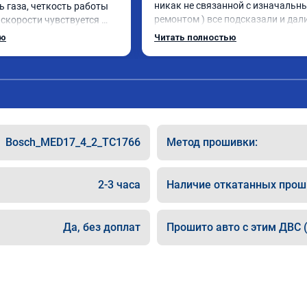
никак не связанной с изначальны
 газа, четкость работы 
ремонтом ) все подсказали и дали
скорости чувствуется 
указания как поступить. Категор
мощности. Ребята 
ью
Читать полностью
рекомендую данную компанию дл
совесть, рекомендую!
сотрудничества. 🤝🏼 буду ездить
сюда
Bosch_MED17_4_2_TC1766
Метод прошивки:
2-3 часа
Наличие откатанных прош
Да, без доплат
Прошито авто с этим ДВС (