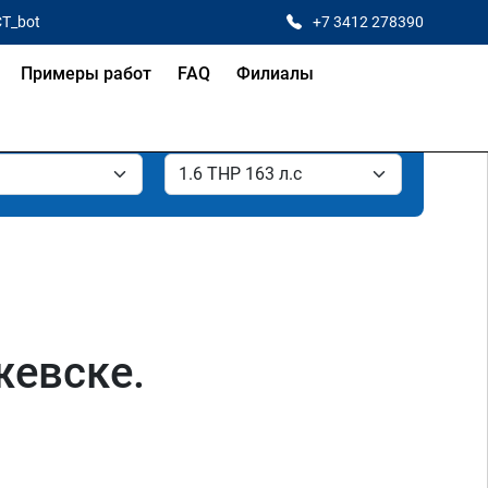
CT_bot
+7 3412 278390
Примеры работ
FAQ
Филиалы
жевске.