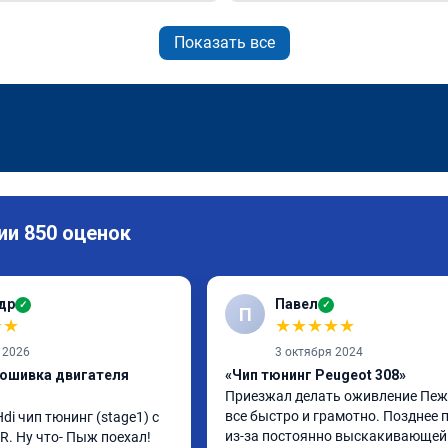
Показать все
ии 850 оценок
др
Павел
✓
✓
П
★
★
★
★
★
★
★
 2026
3 октября 2024
рошивка двигателя
«Чип тюнинг Peugeot 308»
Приезжал делать оживление Пежо
все быстро и грамотно. Позднее п
di чип тюнинг (stage1) с 
из-за постоянно выскакивающей 
. Ну что- Пыж поехал! 