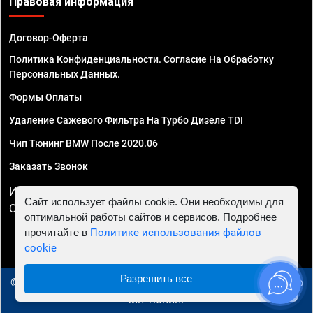
Правовая информация
Договор-Оферта
Политика Конфиденциальности. Согласие На Обработку
Персональных Данных.
Формы Оплаты
Удаление Сажевого Фильтра На Турбо Дизеле TDI
Чип Тюнинг BMW После 2020.06
Заказать Звонок
ИП Смирнов Георгий Павлович. ИНН 781302555843,
Сайт использует файлы cookie. Они необходимы для
ОГРНИП 324470400032610
оптимальной работы сайтов и сервисов. Подробнее
прочитайте в
Политике использования файлов
cookie
Разрешить все
© 2010 - 2026 Чип тюнинг в Ижевске - Автосервис "Евро
Чип Тюнинг"