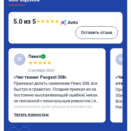
5.0 из 5
★
★
★
★
★
Avito
Оставить отзыв
Павел
✓
П
И
★
★
★
★
★
3 октября 2024
«Чип тюнинг Peugeot 308»
«Чип тю
Приезжал делать оживление Пежо 308, все 
отключ
быстро и грамотно. Позднее приехал из-за 
Прошил 
постоянно выскакивающей ошибки( никак 
30мин.

не связанной с изначальным ремонтом ) все 
Все объ
подсказали и дали ценные указания как 
Рекоме
поступить. Категорически рекомендую 
Читать полностью
данную компанию для сотрудничества. 🤝🏼 
буду ездить. Олько сюда