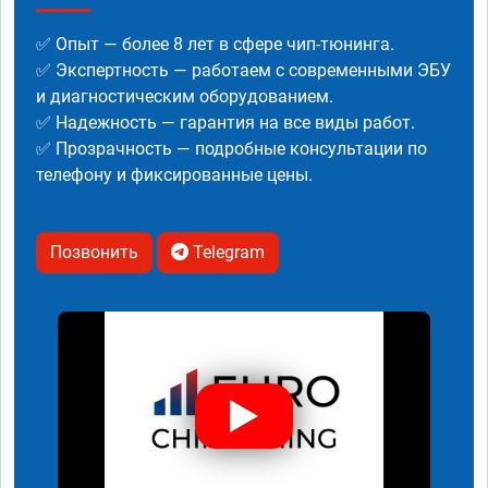
✅ Опыт — более 8 лет в сфере чип-тюнинга.
✅ Экспертность — работаем с современными ЭБУ
и диагностическим оборудованием.
✅ Надежность — гарантия на все виды работ.
✅ Прозрачность — подробные консультации по
телефону и фиксированные цены.
Позвонить
Telegram