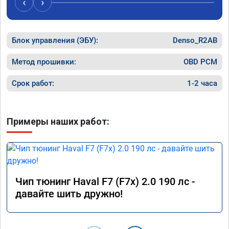
‹
›
перепрошивку. Увидел в авито ваше 
исправе
объявление и решил обратиться к вам за 
вреда э
помощью. Ребята приветливые, сразу взяли 
Блок управления (ЭБУ):
в работу. Знают своё дело. По времени 1,5 
Denso_R2AB
часа длилась процедура. Цена конечно 
отличается от заявленной. Но результатом 
Метод прошивки:
OBD PCM
я доволен. Машинка не едет, а летит прям. 
Парням благодарность!!!!
Срок работ:
1-2 часа
Примеры наших работ:
Чип тюнинг Haval F7 (F7x) 2.0 190 лс -
давайте шить дружно!