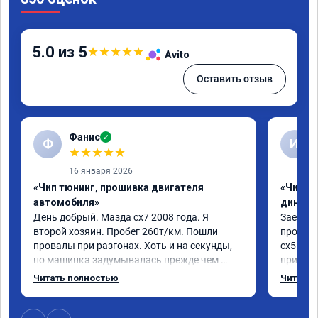
5.0 из 5
★
★
★
★
★
Avito
Оставить отзыв
Фанис
✓
Ф
И
★
★
★
★
★
16 января 2026
«Чип тюнинг, прошивка двигателя
«Чип тю
автомобиля»
диност
День добрый. Мазда сх7 2008 года. Я 
Заехал 
второй хозяин. Пробег 260т/км. Пошли 
прошить
провалы при разгонах. Хоть и на секунды, 
сх5 2.0л
но машинка задумывалась прежде чем 
приятно
разогнаться. Года 4 назад удалял 
педаль 
Читать полностью
Читать 
катализаторы без перепрошивок. Никаких 
ли, раз
ошибок не было. Но пообщавшись с 
не изме
людьми, решил всё таки сделать 
данную 