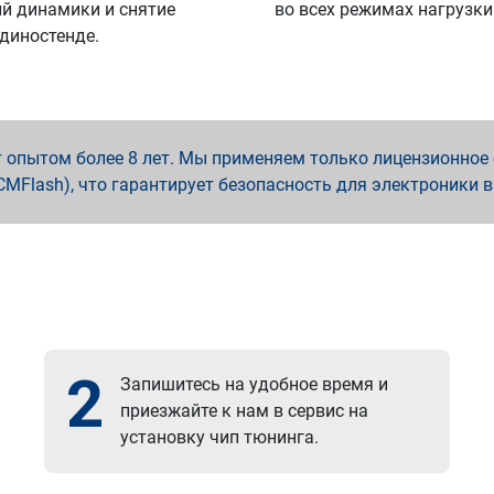
й динамики и снятие
во всех режимах нагрузки
 диностенде.
опытом более 8 лет. Мы применяем только лицензионное о
x, PCMFlash), что гарантирует безопасность для электроники 
2
Запишитесь на удобное время и
приезжайте к нам в сервис на
установку чип тюнинга.