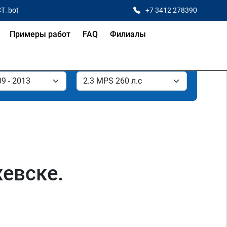
CT_bot
+7 3412 278390
Примеры работ
FAQ
Филиалы
жевске.