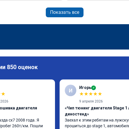
Показать все
ии 850 оценок
Игорь
✓
И
★
★
★
★
★
★
★
 2026
9 апреля 2026
рошивка двигателя
«Чип тюнинг двигателя Stage 1 /
диностенд»
да сх7 2008 года. Я 
Заехал к этим ребятам на лужскую
Пробег 260т/км. Пошли 
прошиться до stage 1, автомобил