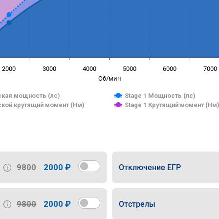
2000
3000
4000
5000
6000
7000
Об/мин
кая мощность (лс)
Stage 1 Мощность (лс)
кой крутящий момент (Нм)
Stage 1 Крутящий момент (Нм
9800
2000 ₽
Отключение ЕГР
9800
2000 ₽
Отстрелы