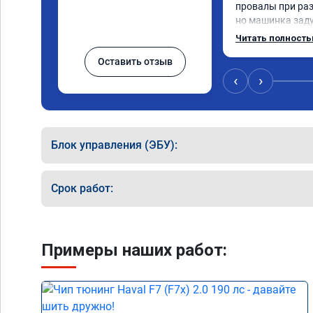
провалы при разг
но машинка зад
разогнаться. Год
Читать полност
катализаторы бе
Оставить отзыв
Никаких ошибок 
пообщавшись с л
‹
›
сделать перепро
ваше объявление
вам за помощью.
сразу взяли в ра
Блок управления (ЭБУ):
времени 1,5 часа
конечно отличает
результатом я до
Срок работ:
а летит прям. Па
Примеры наших работ: