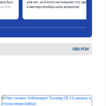
виса был 
или нет, но в итоге не пожалел что сделал, 
омобиля, 
к мастеру вообще ноль вопросов!
езче что 
ход 
ь рад и 
ваш 
енно 
анесёт
OBD PCM