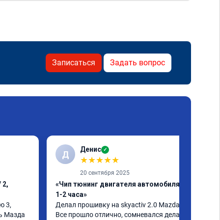
Записаться
Задать вопрос
Денис
✓
Д
★
★
★
★
★
20 сентября 2025
 2,
«Чип тюнинг двигателя автомобиля за
1-2 часа»
 3, 
Делал прошивку на skyactiv 2.0 Mazda 3

ь Мазда 
Все прошло отлично, сомневался делать 