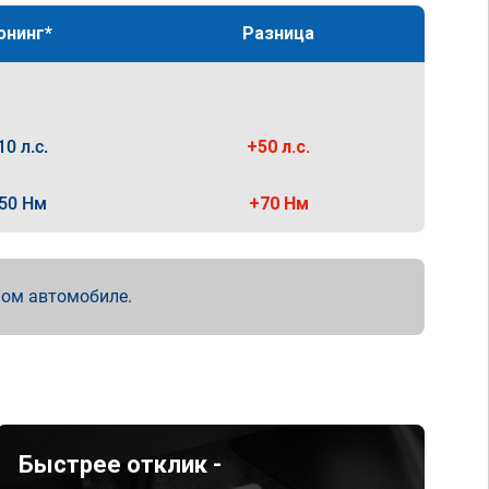
юнинг*
Разница
10 л.с.
+50 л.с.
50 Нм
+70 Нм
мом автомобиле.
Быстрее отклик -