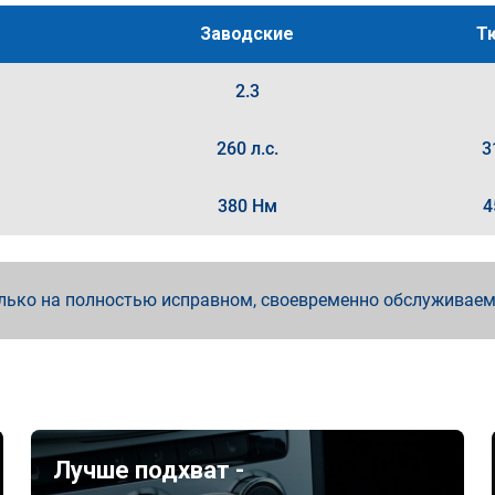
Заводские
Т
2.3
260 л.с.
3
380 Нм
4
лько на полностью исправном, своевременно обслуживае
Лучше подхват -