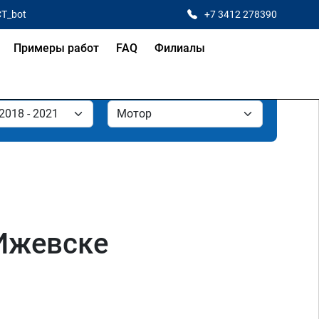
CT_bot
+7 3412 278390
Примеры работ
FAQ
Филиалы
 Ижевске