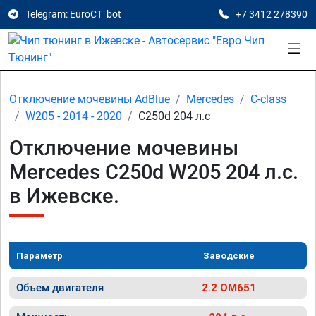
Telegram: EuroCT_bot
+7 3412 278390
Отключение мочевины AdBlue
Mercedes
C-class
W205 - 2014 - 2020
C250d 204 л.с
Отключение мочевины
Mercedes C250d W205 204 л.с.
в Ижевске.
Параметр
Заводские
Объем двигателя
2.2 OM651