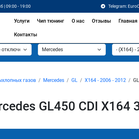
б | 09:00 - 19:00
Telegram: Euro
Услуги
Чип тюнинг
О нас
Отзывы
Главная
Контакты
ыхлопных газов
Mercedes
GL
X164 - 2006 - 2012
GL
edes GL450 CDI X164 3