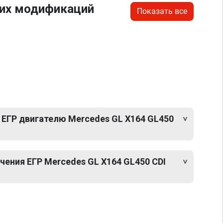
гих модификаций
Показать все
 ЕГР двигателю Mercedes GL X164 GL450
ения ЕГР Mercedes GL X164 GL450 CDI