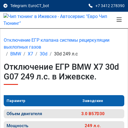
Telegram: EuroCT_bot
+7 3412 278390
Отключение ЕГР клапана системы рециркуляции
выхлопных газов
BMW
X7
30d
30d 249 л.с
Отключение ЕГР BMW X7 30d
G07 249 л.с. в Ижевске.
Параметр
Заводские
Объем двигателя
3.0 B57D30
Мощность
249 л.с.