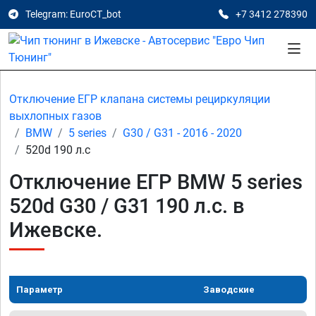
Telegram: EuroCT_bot
+7 3412 278390
Отключение ЕГР клапана системы рециркуляции
выхлопных газов
BMW
5 series
G30 / G31 - 2016 - 2020
520d 190 л.с
Отключение ЕГР BMW 5 series
520d G30 / G31 190 л.с. в
Ижевске.
Параметр
Заводские