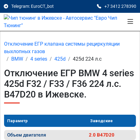
Telegram: EuroCT_bot
+7 3412 278390
Отключение ЕГР клапана системы рециркуляции
выхлопных газов
BMW
4 series
425d
425d 224 л.с
Отключение ЕГР BMW 4 series
425d F32 / F33 / F36 224 л.с.
B47D20 в Ижевске.
Параметр
Заводские
Объем двигателя
2.0 B47D20