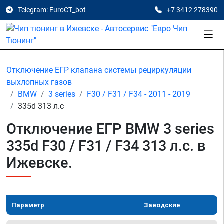
Telegram: EuroCT_bot
+7 3412 278390
Отключение ЕГР клапана системы рециркуляции
выхлопных газов
BMW
3 series
F30 / F31 / F34 - 2011 - 2019
335d 313 л.с
Отключение ЕГР BMW 3 series
335d F30 / F31 / F34 313 л.с. в
Ижевске.
Параметр
Заводские