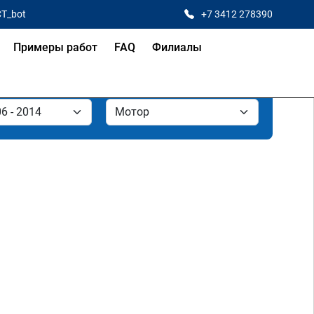
CT_bot
+7 3412 278390
Примеры работ
FAQ
Филиалы