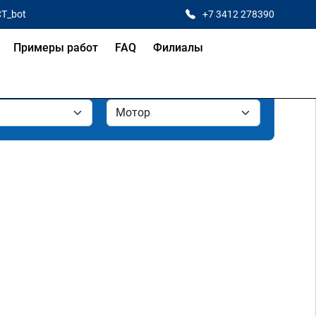
CT_bot
+7 3412 278390
Примеры работ
FAQ
Филиалы