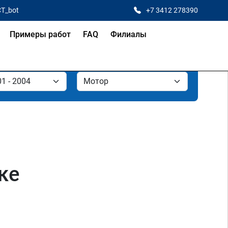
CT_bot
+7 3412 278390
Примеры работ
FAQ
Филиалы
ке