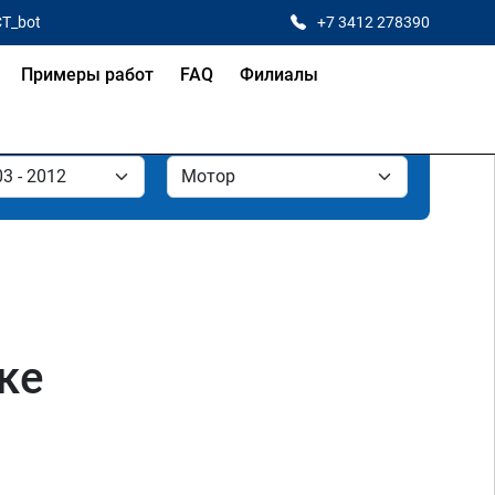
CT_bot
+7 3412 278390
Примеры работ
FAQ
Филиалы
ке