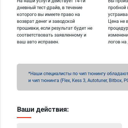
На наши услуги действует 14-ти
Вы произ
дневный тест-драйв, в течение
пробной 
которого вы имеете право на
устраива
возврат денег и заводской
Цена не 
прошивки, если результат будет не
процедур
соответствовать заявленному и
изменени
ваш авто исправен.
логов на
Наши специалисты по чип тюнингу обладают 
и чип тюнинга (Flex, Kess 3, Autotuner, Bitbo
Ваши действия: