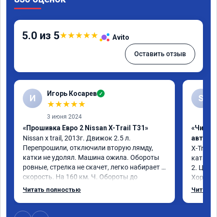
5.0 из 5
★
★
★
★
★
Avito
Оставить отзыв
Игорь Косарев
✓
И
S
★
★
★
★
★
3 июня 2024
«Прошивка Евро 2 Nissan X-Trail T31»
«Чип т
Nissan x trаil, 2013г. Движок 2.5 л. 
автомо
Перепрошили, отключили вторую лямду, 
X-Trail 
катки не удолял. Машина ожила. Обороты 
катализ
ровные, стрелка не скачет, легко набирает 
2. Цена
скорость. На 160 км. Ч. Обороты до 
Хороший
3000.расход тот-же без изменения 12л. 
Благода
Читать полностью
Читать 
Услугой доволен. Рекомендую.
самовну
лучше и 
3 тыс и 