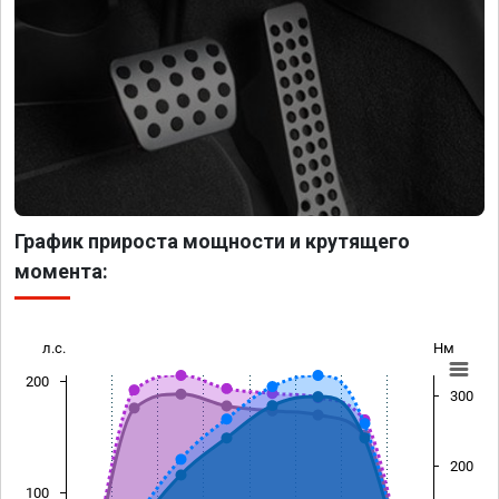
График прироста мощности и крутящего
момента:
л.с.
Нм
200
300
200
100