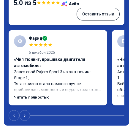
5.0 из 5
★
★
★
★
★
Avito
Оставить отзыв
Фарид
✓
Ф
Е
★
★
★
★
★
5 декабря 2025
«Чип тюнинг, прошивка двигателя
«Чип т
автомобиля»
автомо
Завез свой Pajero Sport 3 на чип тюнинг 
Автомоб
Stage 1,

1

Тяга с низов стала намного лучше, 
Всё сде
прибавилась мощность и педаль газа стала 
объяснил
отзывчивее.

спортом,
Читать полностью
Спасиб
Рекомендую ребят, делают свою работу 
качественно!

‹
›
Читал что в Австралии при покупке этих 
машин сразу делают чип тюнинг, чтобы не 
было провалов.
