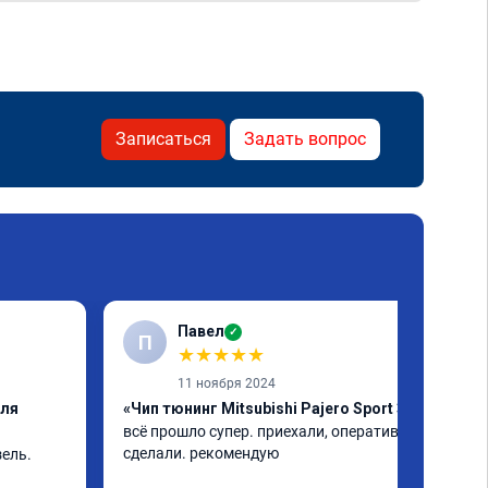
Записаться
Задать вопрос
Павел
✓
П
★
★
★
★
★
11 ноября 2024
еля
«Чип тюнинг Mitsubishi Pajero Sport 3»
всё прошло супер. приехали, оперативно 
сделали. рекомендую
ель. 