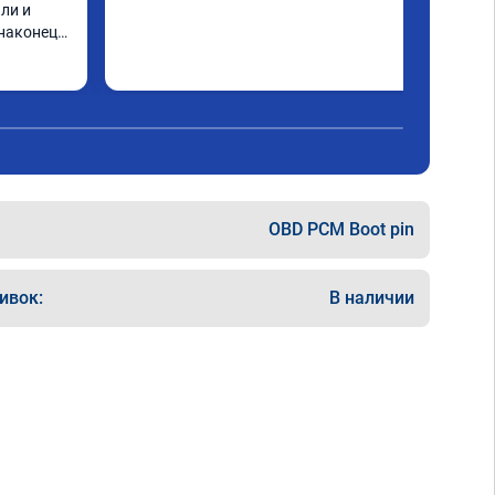
ли и 
 наконец-
OBD PCM Boot pin
ивок:
В наличии