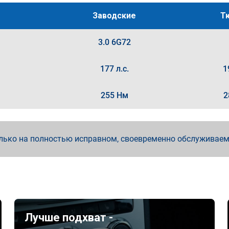
Заводские
Т
3.0 6G72
177 л.с.
1
255 Нм
2
лько на полностью исправном, своевременно обслуживае
Лучше подхват -