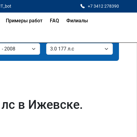
CT_bot
+7 3412 278390
Примеры работ
FAQ
Филиалы
7 лс в Ижевске.