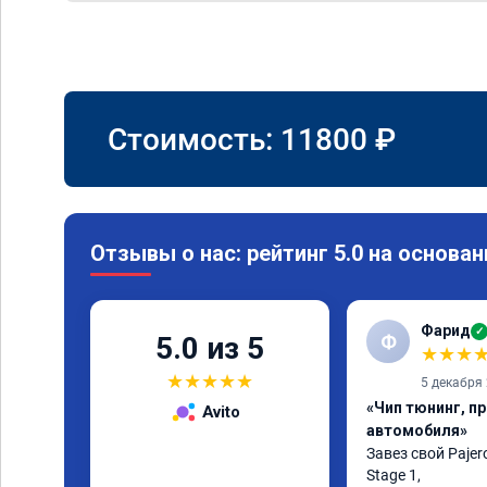
Стоимость:
11800
₽
Отзывы о нас: рейтинг 5.0 на основан
Фарид
✓
Ф
5.0 из 5
★
★
★
★
★
★
★
★
5 декабря
«Чип тюнинг, п
Avito
автомобиля»
Завез свой Pajero
Stage 1,
