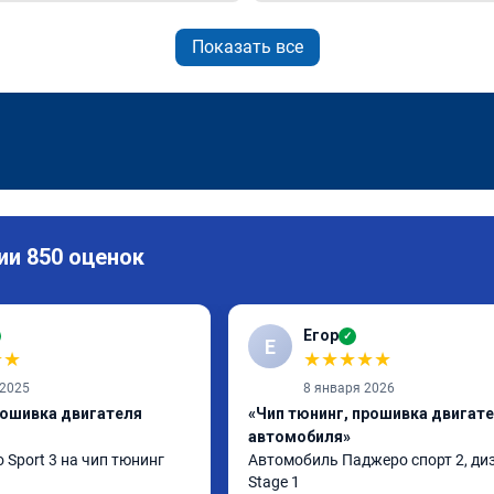
Показать все
ии 850 оценок
Егор
✓
Е
★
★
★
★
★
★
★
 2025
8 января 2026
рошивка двигателя
«Чип тюнинг, прошивка двигат
автомобиля»
 Sport 3 на чип тюнинг 
Автомобиль Паджеро спорт 2, диз
Stage 1
