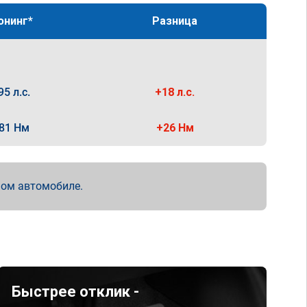
юнинг*
Разница
95 л.с.
+18 л.с.
81 Нм
+26 Нм
мом автомобиле.
Быстрее отклик -