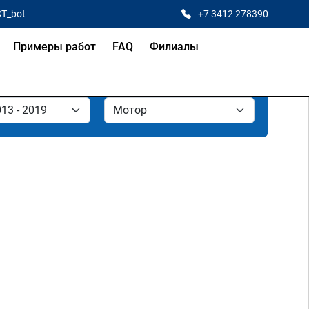
CT_bot
+7 3412 278390
Примеры работ
FAQ
Филиалы