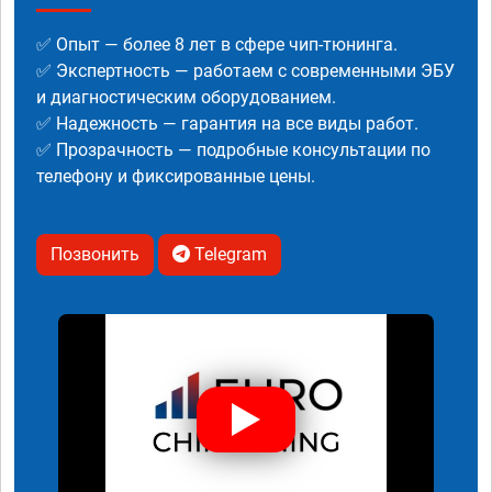
✅ Опыт — более 8 лет в сфере чип-тюнинга.
✅ Экспертность — работаем с современными ЭБУ
и диагностическим оборудованием.
✅ Надежность — гарантия на все виды работ.
✅ Прозрачность — подробные консультации по
телефону и фиксированные цены.
Позвонить
Telegram