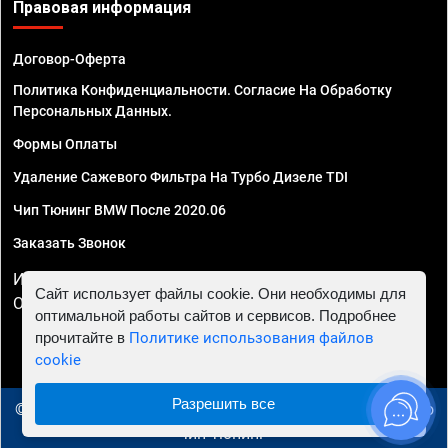
Правовая информация
Договор-Оферта
Политика Конфиденциальности. Согласие На Обработку
Персональных Данных.
Формы Оплаты
Удаление Сажевого Фильтра На Турбо Дизеле TDI
Чип Тюнинг BMW После 2020.06
Заказать Звонок
ИП Смирнов Георгий Павлович. ИНН 781302555843,
Сайт использует файлы cookie. Они необходимы для
ОГРНИП 324470400032610
оптимальной работы сайтов и сервисов. Подробнее
прочитайте в
Политике использования файлов
cookie
Разрешить все
© 2010 - 2026 Чип тюнинг в Ижевске - Автосервис "Евро
Чип Тюнинг"